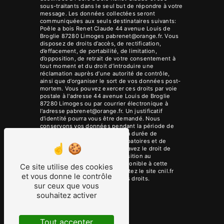
sous-traitants dans le seul but de répondre à votre
message. Les données collectées seront
communiquées aux seuls destinataires suivants:
Poêle a bois Renet Claude 44 avenue Louis de
Broglie 87280 Limoges pabrenet@orange.fr. Vous
disposez de droits d’accès, de rectification,
d’effacement, de portabilité, de limitation,
d’opposition, de retrait de votre consentement à
tout moment et du droit d’introduire une
réclamation auprès d’une autorité de contrôle,
ainsi que d’organiser le sort de vos données post-
mortem. Vous pouvez exercer ces droits par voie
postale à l'adresse 44 avenue Louis de Broglie
87280 Limoges ou par courrier électronique à
l'adresse pabrenet@orange.fr. Un justificatif
d'identité pourra vous être demandé. Nous
conservons vos données pendant la période de
prise de contact puis pendant la durée de
prescription légale aux fins probatoires et de
gestion des contentieux. Vous avez le droit de
vous inscrire sur la liste d'opposition au
démarchage téléphonique, disponible à cette
Ce site utilise des cookies
adresse:
Bloctel.gouv.fr
. Consultez le site cnil.fr
et vous donne le contrôle
pour plus d’informations sur vos droits.
sur ceux que vous
souhaitez activer
Tout accepter