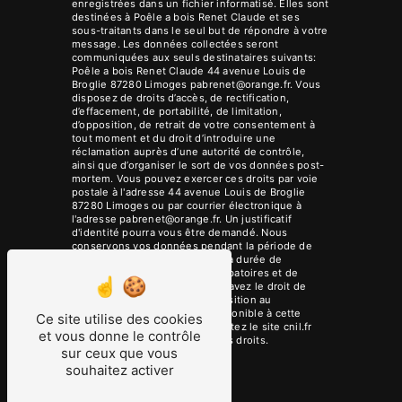
enregistrées dans un fichier informatisé. Elles sont
destinées à Poêle a bois Renet Claude et ses
sous-traitants dans le seul but de répondre à votre
message. Les données collectées seront
communiquées aux seuls destinataires suivants:
Poêle a bois Renet Claude 44 avenue Louis de
Broglie 87280 Limoges pabrenet@orange.fr. Vous
disposez de droits d’accès, de rectification,
d’effacement, de portabilité, de limitation,
d’opposition, de retrait de votre consentement à
tout moment et du droit d’introduire une
réclamation auprès d’une autorité de contrôle,
ainsi que d’organiser le sort de vos données post-
mortem. Vous pouvez exercer ces droits par voie
postale à l'adresse 44 avenue Louis de Broglie
87280 Limoges ou par courrier électronique à
l'adresse pabrenet@orange.fr. Un justificatif
d'identité pourra vous être demandé. Nous
conservons vos données pendant la période de
prise de contact puis pendant la durée de
prescription légale aux fins probatoires et de
gestion des contentieux. Vous avez le droit de
vous inscrire sur la liste d'opposition au
démarchage téléphonique, disponible à cette
Ce site utilise des cookies
adresse:
Bloctel.gouv.fr
. Consultez le site cnil.fr
et vous donne le contrôle
pour plus d’informations sur vos droits.
sur ceux que vous
souhaitez activer